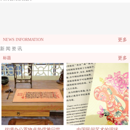
更多
NEWS INFORMATION
新 闻 资 讯
更多
标题
丝绸办公置物桌垫儒雅问世
中国民间艺术的现状